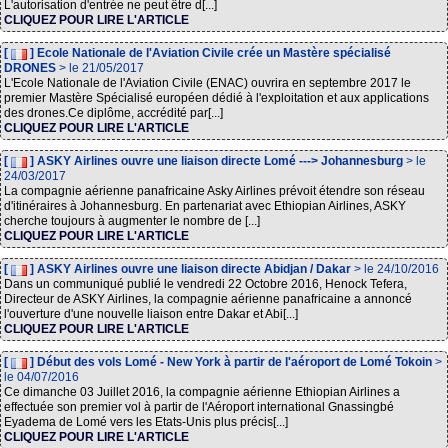
L'autorisation d'entrée ne peut être d[...]
CLIQUEZ POUR LIRE L'ARTICLE
[
] Ecole Nationale de l'Aviation Civile crée un Mastère spécialisé
DRONES
> le 21/05/2017
L'Ecole Nationale de l'Aviation Civile (ENAC) ouvrira en septembre 2017 le
premier Mastère Spécialisé européen dédié à l'exploitation et aux applications
des drones.Ce diplôme, accrédité par[...]
CLIQUEZ POUR LIRE L'ARTICLE
[
] ASKY Airlines ouvre une liaison directe Lomé ---> Johannesburg
> le
24/03/2017
La compagnie aérienne panafricaine Asky Airlines prévoit étendre son réseau
d'itinéraires à Johannesburg. En partenariat avec Ethiopian Airlines, ASKY
cherche toujours à augmenter le nombre de [...]
CLIQUEZ POUR LIRE L'ARTICLE
[
] ASKY Airlines ouvre une liaison directe Abidjan / Dakar
> le 24/10/2016
Dans un communiqué publié le vendredi 22 Octobre 2016, Henock Tefera,
Directeur de ASKY Airlines, la compagnie aérienne panafricaine a annoncé
l'ouverture d'une nouvelle liaison entre Dakar et Abi[...]
CLIQUEZ POUR LIRE L'ARTICLE
[
] Début des vols Lomé - New York à partir de l'aéroport de Lomé Tokoin
>
le 04/07/2016
Ce dimanche 03 Juillet 2016, la compagnie aérienne Ethiopian Airlines a
effectuée son premier vol à partir de l'Aéroport international Gnassingbé
Eyadema de Lomé vers les Etats-Unis plus précis[...]
CLIQUEZ POUR LIRE L'ARTICLE