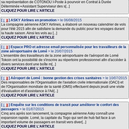
sa représentation de COTONOU I-Poste à pourvoir en Contrat à Durée
Déterminée • Assistant Superviseur des s[...]
CLIQUEZ POUR LIRE L'ARTICLE
[
] ASKY Airlines en promotion
> le 06/08/2015
La compagnie aérienne ASKY Airlines, a élaboré un nouveau calendrier de vols
pour l'été 2015 afin de satisfaire la demande du public pour les voyages durant
la haute saison. Ainsi les vols au [...]
CLIQUEZ POUR LIRE L'ARTICLE
[
] Espace PRO et adresse email personnalisée pour les travailleurs de la
zone aéroportuaire de Lomé
> le 20/07/2015
L'ensemble des travailleurs de la zone aéroportuaire de l'aéroport de Lomé
Tokoin ont la possibilité de s'inscrire au répertoire professionnel afin d'accéder à
divers services dont une boîte m[...]
CLIQUEZ POUR LIRE L'ARTICLE
[
] Aéroport de Lomé : bonne gestion des crises sanitaires
> le 10/07/2015
Des responsables de l'Organisation de l'aviation civile internationale (OACI) et
de l'Organisation mondiale de la santé (OMS) effectuent depuis jeudi une visite
d'évaluation et d'assistance à l'Aé[...]
CLIQUEZ POUR LIRE L'ARTICLE
[
] Enquête sur les conditions de transit pour améliorer le confort des
passagers
> le 01/07/2015
Cinq ans après son lancement, la compagnie aérienne Asky connaît une
expansion rapide. Lomé, la capitale du Togo qui sert de hub fait face à un
important volume de passagers en transit vers diver[...]
CLIQUEZ POUR LIRE L'ARTICLE