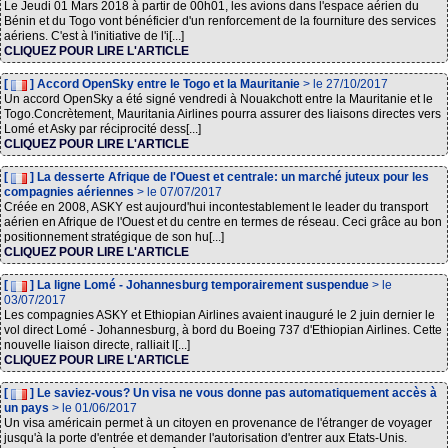
Le Jeudi 01 Mars 2018 à partir de 00h01, les avions dans l'espace aérien du
Bénin et du Togo vont bénéficier d'un renforcement de la fourniture des services
aériens. C'est à l'initiative de l'i[...]
CLIQUEZ POUR LIRE L'ARTICLE
[
] Accord OpenSky entre le Togo et la Mauritanie
> le 27/10/2017
Un accord OpenSky a été signé vendredi à Nouakchott entre la Mauritanie et le
Togo.Concrètement, Mauritania Airlines pourra assurer des liaisons directes vers
Lomé et Asky par réciprocité dess[...]
CLIQUEZ POUR LIRE L'ARTICLE
[
] La desserte Afrique de l'Ouest et centrale: un marché juteux pour les
compagnies aériennes
> le 07/07/2017
Créée en 2008, ASKY est aujourd'hui incontestablement le leader du transport
aérien en Afrique de l'Ouest et du centre en termes de réseau. Ceci grâce au bon
positionnement stratégique de son hu[...]
CLIQUEZ POUR LIRE L'ARTICLE
[
] La ligne Lomé - Johannesburg temporairement suspendue
> le
03/07/2017
Les compagnies ASKY et Ethiopian Airlines avaient inauguré le 2 juin dernier le
vol direct Lomé - Johannesburg, à bord du Boeing 737 d'Ethiopian Airlines. Cette
nouvelle liaison directe, ralliait l[...]
CLIQUEZ POUR LIRE L'ARTICLE
[
] Le saviez-vous? Un visa ne vous donne pas automatiquement accès à
un pays
> le 01/06/2017
Un visa américain permet à un citoyen en provenance de l'étranger de voyager
jusqu'à la porte d'entrée et demander l'autorisation d'entrer aux Etats-Unis.