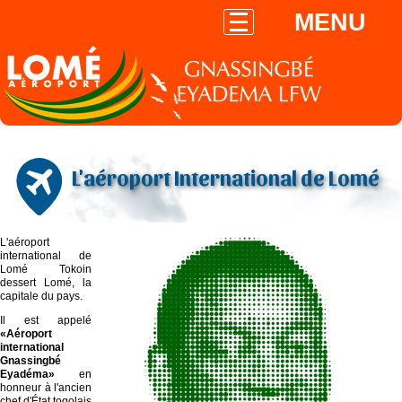
MENU
L'aéroport International de Lomé
L'aéroport
international de
Lomé Tokoin
dessert Lomé, la
capitale du pays.
Il est appelé
«Aéroport
international
Gnassingbé
Eyadéma»
en
honneur à l'ancien
chef d'État togolais