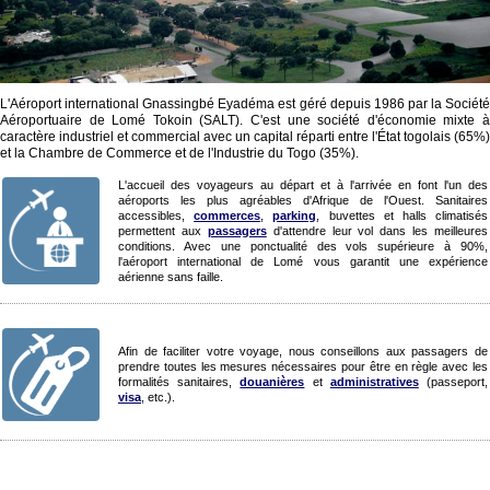
L'Aéroport international Gnassingbé Eyadéma est géré depuis 1986 par la Société
Aéroportuaire de Lomé Tokoin (SALT). C'est une société d'économie mixte à
caractère industriel et commercial avec un capital réparti entre l'État togolais (65%)
et la Chambre de Commerce et de l'Industrie du Togo (35%).
L'accueil des voyageurs au départ et à l'arrivée en font l'un des
aéroports les plus agréables d'Afrique de l'Ouest. Sanitaires
accessibles,
commerces
,
parking
, buvettes et halls climatisés
permettent aux
passagers
d'attendre leur vol dans les meilleures
conditions. Avec une ponctualité des vols supérieure à 90%,
l'aéroport international de Lomé vous garantit une expérience
aérienne sans faille.
Afin de faciliter votre voyage, nous conseillons aux passagers de
prendre toutes les mesures nécessaires pour être en règle avec les
formalités sanitaires,
douanières
et
administratives
(passeport,
visa
, etc.).