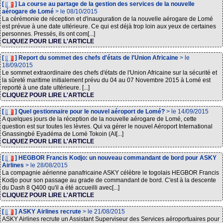
[
] La course au partage de la gestion des services de la nouvelle
aérogare de Lomé
> le 08/10/2015
La cérémonie de réception et d'inauguration de la nouvelle aérogare de Lomé
est prévue à une date ultérieure. Ce qui est déjà trop loin aux yeux de certaines
personnes. Pressés, ils ont com[...]
CLIQUEZ POUR LIRE L'ARTICLE
[
] Report du sommet des chefs d'états de l'Union Africaine
> le
18/09/2015
Le sommet extraordinaire des chefs d'états de l'Union Africaine sur la sécurité et
la sûreté maritime initialement prévu du 04 au 07 Novembre 2015 à Lomé est
reporté à une date ultérieure. [...]
CLIQUEZ POUR LIRE L'ARTICLE
[
] Quel gestionnaire pour le nouvel aéroport de Lomé?
> le 14/09/2015
A quelques jours de la réception de la nouvelle aérogare de Lomé, cette
question est sur toutes les lèvres. Qui va gérer le nouvel Aéroport International
Gnassingbé Eyadéma de Lomé Tokoin (AI[...]
CLIQUEZ POUR LIRE L'ARTICLE
[
] HEGBOR Francis Kodjo: un nouveau commandant de bord pour ASKY
Airlines
> le 28/08/2015
La compagnie aérienne panafricaine ASKY célèbre le togolais HEGBOR Francis
Kodjo pour son passage au grade de commandant de bord. C'est à la descente
du Dash 8 Q400 qu'il a été accueilli avec[...]
CLIQUEZ POUR LIRE L'ARTICLE
[
] ASKY Airlines recrute
> le 21/08/2015
ASKY Airlines recrute un Assistant Superviseur des Services aéroportuaires pour