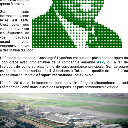
(photo à droite).
Son code
international (code
IATA) est
LFW
.
C'est celui que
vous retrouvez sur
les étiquettes de
vos bagages
quand vous
empruntez un vol
à destination du Togo.
L'aéroport international Gnassingbé Eyadéma est l'un des pôles économiques du
Togo grâce avec l'implantation de la compagnie aérienne
Asky
qui a fait d
l'aéroport de Lomé sa plate-forme de correspondance principale. Son aérogare
est établie sur une surface de 413 hectares à Tokoin, un quartier de Lomé, d'où
l'appelation courante d'
Aéroport international Lomé-Tokoin
.
L'année 2016 a vu le lancement d'une nouvelle aérogare ultramoderne mettant
l'aéroport de Lomé dans la liste des aéroports les plus confortables d'Afrique.