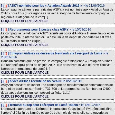
[
] ASKY nominée pour les « Aviation Awards 2016 »
> le 21/06/2016
La compagnie aérienne panafricaine ASKY, a été nominée aux «Aviation Awards
2016» pour trois (3) catégories à savoir: Catégorie de la meilleure compagnie
régionale; Catégorie de la com[...]
CLIQUEZ POUR LIRE L'ARTICLE
[
] Recrutements pour 2 postes chez ASKY
> le 15/03/2016
La compagnie panafricaine ASKY recrute au poste d'Auditeur Interne Junior et au
poste d'Auditeur Interne Sénior. La date limite de dépôt de candidature est fixée
au 18 Mars. Il suffit de clique[...]
CLIQUEZ POUR LIRE L'ARTICLE
[
] Ethiopian Airlines va desservir New York via l'aéroport de Lomé
> le
23/01/2016
Dans un communiqué de presse, la compagnie éthiopienne « Ethiopian Airlines
» a annoncé qu'à partir de fin juin 2016, elle desservira la ville de New York via
l'aéroport international de Lomé [...]
CLIQUEZ POUR LIRE L'ARTICLE
[
] ASKY Airlines recrute de nouveau
> le 05/01/2016
Asky Airlines vient de lancer une campagne de recrutement de commandants de
bord et de copilotes sur Boeing 737-700 et turbopropulseurs Bombardier Q400,
deux types d'avions qui composent sa flotte. La[...]
CLIQUEZ POUR LIRE L'ARTICLE
[
] Terminal au top pour l'aéroport de Lomé Tokoin
> le 12/12/2015
La nouvelle aérogare de l'aéroport international Gnassingbé-Eyadéma doit être
livrée d'ici à la fin de l'année et, après trois mois de tests, elle sera ouverte au