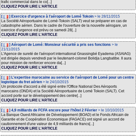
trafic commercial dans le co[...]
CLIQUEZ POUR LIRE L'ARTICLE
[
] Exercice d'urgence à l'aéroport de Lomé Tokoin
> le 28/11/2015
La Société Aéroportuaire de Lomé-Tokoin (SALT) veut se préparer en cas de
catastrophe aérien. Dans le cadre de l'ouverture de la nouvelle aérogare, un
exercice d'urgence est prévu ce samedi 28[...]
CLIQUEZ POUR LIRE L'ARTICLE
[
] Aéroport de Lomé: Monsieur sécurité a pris ses fonctions
> le
21/11/2015
L'Agence de sureté de l'aéroport international Gnassingbé Eyadema (ASAIAG)
est dirigée depuis vendredi par le lieutenant-colonel Bolidja Langbatibe. Il aura
pour mission de renforcer encore da[...]
CLIQUEZ POUR LIRE L'ARTICLE
[
] L'expertise marocaine au service de l'aéroport de Lomé pour un centre
logistique du fret aérien
> le 24/10/2015
Un protocole d'accord a été signé entre l'Office National Des Aéroports
marocains (ONDA) et la Société Aéroportuaire de Lomé Tokoin (SALT). Cet
accord porte sur le développement des centre[...]
CLIQUEZ POUR LIRE L'ARTICLE
[
] 4,9 milliards de FCFA encore pour l'hôtel 2 Février
> le 10/10/2015
La Banque Ouest Africaine de Développement (BOAD) et le Fonds Africain de
Garantie et de Coopération Economique (FAGACE) ont signé un accord de
cautionnement d'une valeur de 4,9 milliards de francs[...]
CLIQUEZ POUR LIRE L'ARTICLE