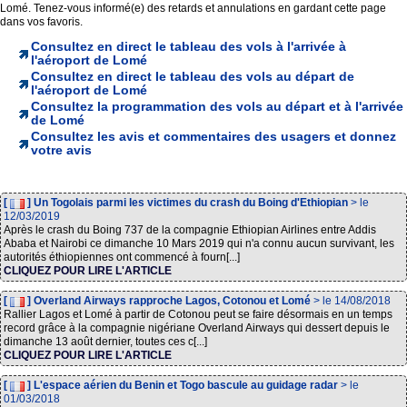
Lomé. Tenez-vous informé(e) des retards et annulations en gardant cette page
dans vos favoris.
Consultez en direct le tableau des vols à l'arrivée à
l'aéroport de Lomé
Consultez en direct le tableau des vols au départ de
l'aéroport de Lomé
Consultez la programmation des vols au départ et à l'arrivée
de Lomé
Consultez les avis et commentaires des usagers et donnez
votre avis
[
] Un Togolais parmi les victimes du crash du Boing d'Ethiopian
> le
12/03/2019
Après le crash du Boing 737 de la compagnie Ethiopian Airlines entre Addis
Ababa et Nairobi ce dimanche 10 Mars 2019 qui n'a connu aucun survivant, les
autorités éthiopiennes ont commencé à fourn[...]
CLIQUEZ POUR LIRE L'ARTICLE
[
] Overland Airways rapproche Lagos, Cotonou et Lomé
> le 14/08/2018
Rallier Lagos et Lomé à partir de Cotonou peut se faire désormais en un temps
record grâce à la compagnie nigériane Overland Airways qui dessert depuis le
dimanche 13 août dernier, toutes ces c[...]
CLIQUEZ POUR LIRE L'ARTICLE
[
] L'espace aérien du Benin et Togo bascule au guidage radar
> le
01/03/2018