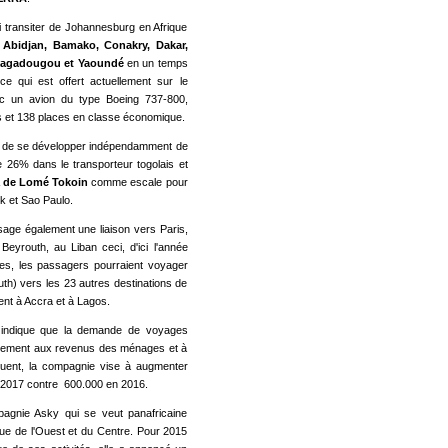
i transiter de Johannesburg en Afrique
t
Abidjan, Bamako, Conakry, Dakar,
Ouagadougou et Yaoundé
en un temps
ce qui est offert actuellement sur le
c un avion du type Boeing 737-800,
es et 138 places en classe économique.
ky de se développer indépendamment de
 de 26% dans le transporteur togolais et
 de Lomé Tokoin
comme escale pour
k et Sao Paulo.
age également une liaison vers Paris,
Beyrouth, au Liban ceci, d'ici l'année
tes, les passagers pourraient voyager
uth) vers les 23 autres destinations de
ent à Accra et à Lagos.
 indique que la demande de voyages
lèlement aux revenus des ménages et à
uent, la compagnie vise à augmenter
2017 contre 600.000 en 2016.
pagnie Asky qui se veut panafricaine
que de l'Ouest et du Centre. Pour 2015