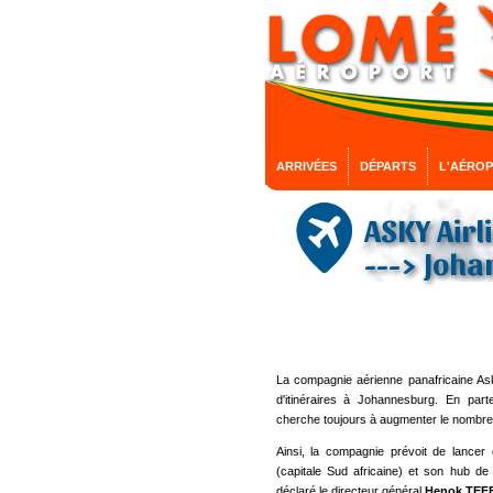
ARRIVÉES
DÉPARTS
L'AÉRO
ASKY Airl
---> Joh
La compagnie aérienne panafricaine Ask
d'itinéraires à Johannesburg. En part
cherche toujours à augmenter le nombre
Ainsi, la compagnie prévoit de lancer
(capitale Sud africaine) et son hub d
déclaré le directeur général
Henok TEF