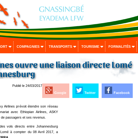
PORT
COMPAGNIES
TRANSPORTS
TOURISME
FORMALITÉS
ines ouvre une liaison directe Lomé
annesburg
Publié le 24/03/2017
Google
Twitter
Facebook
y Airlines prévoit étendre son réseau
enariat avec Ethiopian Airlines, ASKY
 de passagers et ses revenus.
 des vols directs entre Johannesburg
e Lomé à compter du 08 Avril 2017, a
ERRA
.