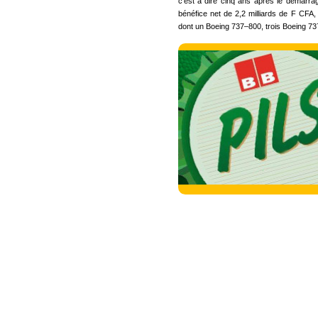
c'est à dire cinq ans après le démarra
bénéfice net de 2,2 milliards de F CFA, 
dont un Boeing 737–800, trois Boeing 7