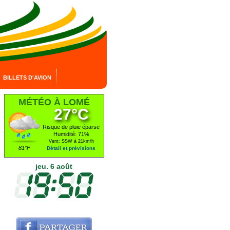
BILLETS D'AVION
MÉTÉO À LOMÉ
27°C
Risque de pluie éparse
Humidité: 71%
Vent: SSW à 21km/h
81°F
Détail et prévisions
jeu. 6 août