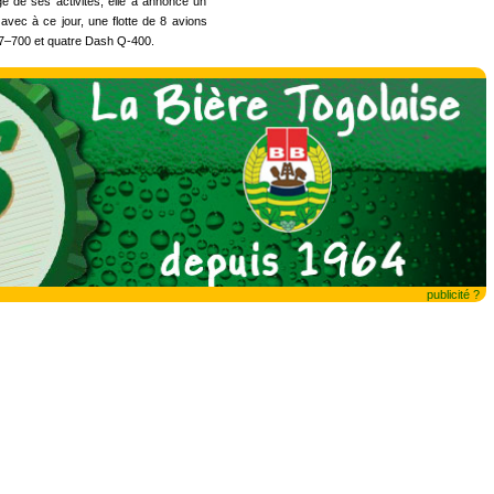
ge de ses activités, elle a annoncé un
avec à ce jour, une flotte de 8 avions
37–700 et quatre Dash Q-400.
publicité ?