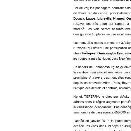
Par ce vol, les passagers pourront ains
de l'ouest et du centre, principalemen
Douala, Lagos, Libreville, Niamey, 
relativement très court par rapport à 
marché. Les vols seront assurés ave
configuré de 16 places en classe affair
Les nouvelles routes permettront à As
l'Ethiopie, qui détient une participation
utilise l'
aéroport Gnassingbe Eyadema
les routes transatlantiques vers New Yor
En dehors de Johannesburg, Asky envis
la capitale française et une route vers 
prochaine. A travers ces nouvelles rou
depuis les nouvelles villes (Paris, Beyro
l'Afrique occidentale et centrale, notamm
Henok TEFERRA, le directeur d'Asky
aériens dans la région augmente paral
la croissance économique. Par conséq
son nombre de passagers à 650.000 en 
Lancée en janvier 2010, la jeune com
dessert 23 villes dans 19 pays en Afri