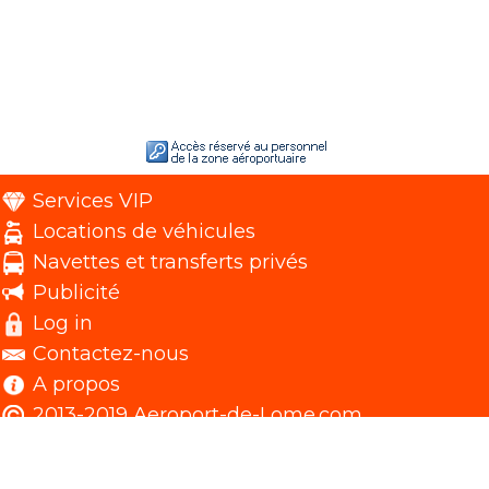
Services VIP
Locations de véhicules
Navettes et transferts privés
Publicité
Log in
Contactez-nous
A propos
2013-2019 Aeroport-de-Lome.com.