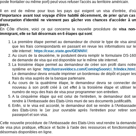
poste frontalier ou même port) peut vous refuser l'accès au territoire américain.
Il en est de même pour tous les pays qui exigent un visa d'entrée, d'où
l'importance avant tout voyage d'être habillé décemment, de prier qu'un cas
d'usurpation d'identité ne viennent pas gâcher vos chances d'accéder à un
pays.
En Côte d'Ivoire, voici ce qui concerne la nouvelle procédure de
visa non
immigrant, elle se fait désormais en 6 étapes qui sont
:
La première étape permet au demandeur de choisir le type de visa ainsi
que les frais correspondants en passant en revue les informations sur le
site internet :
https://ceac.state.gov/GENNIV/
.
Au cours de la deuxième, le postulent devra remplir le formulaire DS-160
de demande de visa qui est disponible sur le même site internet.
La troisième étape permet au demandeur de créer son profil dans notre
système en ligne:
http://ustraveldocs.com/ComingSoon/ci_fr/index.html
.
Le demandeur devra ensuite imprimer un bordereau de dépôt et payer les
frais du visa auprès de la banque partenaire.
Au cours de la quatrième étape, le demandeur devra se connecter de
nouveau à son profil créé à cet effet à la troisième étape et utiliser le
numéro de reçu des frais de visa pour programmer son entretien.
A la cinquième étape qui est celui de l'entretien, le demandeur doit se
rendre à l'Ambassade des Etats-Unis muni de ses documents justificatifs.
Enfin, si le visa est accordé, le demandeur doit se rendre à l'Ambassade
des Etats-Unis le 1er jour ouvrable après l'entretien pour retirer son
passeport et son visa.
Cette nouvelle procédure de l'Ambassade des Etats-Unis veut rendre la demande
de visa plus pratique, efficace et facile à l'aide des ressources et fonctionnalités
désormais disponibles en ligne.