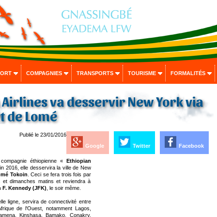
PORT
COMPAGNIES
TRANSPORTS
TOURISME
FORMALITÉS
 Airlines va desservir New York via
t de Lomé
Publié le 23/01/2016
Google
Twitter
Facebook
compagnie éthiopienne «
Ethiopian
in 2016, elle desservira la ville de New
Lomé Tokoin
. Ceci se fera trois fois par
is et dimanches matins et reviendra à
 F. Kennedy (JFK)
, le soir même.
e ligne, servira de connectivité entre
frique de l'Ouest, notamment Lagos,
'djamena, Kinshasa, Bamako, Conakry,