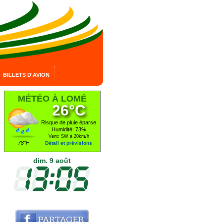
BILLETS D'AVION
MÉTÉO À LOMÉ
26°C
Risque de pluie éparse
Humidité: 73%
Vent: SW à 20km/h
78°F
Détail et prévisions
dim. 9 août