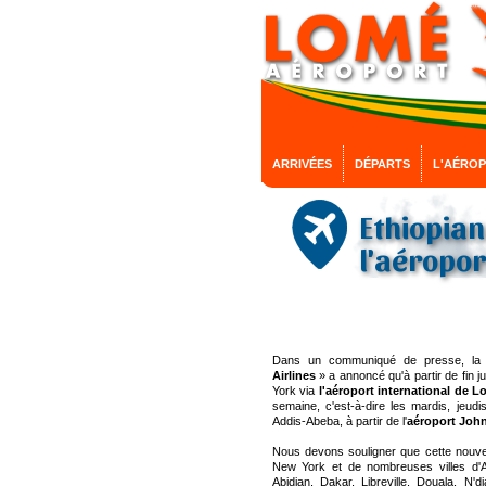
ARRIVÉES
DÉPARTS
L'AÉRO
Ethiopian
l'aéropor
Dans un communiqué de presse, la 
Airlines
» a annoncé qu'à partir de fin ju
York via
l'aéroport international de 
semaine, c'est-à-dire les mardis, jeud
Addis-Abeba, à partir de l'
aéroport John
Nous devons souligner que cette nouvell
New York et de nombreuses villes d'A
Abidjan, Dakar, Libreville, Douala, N