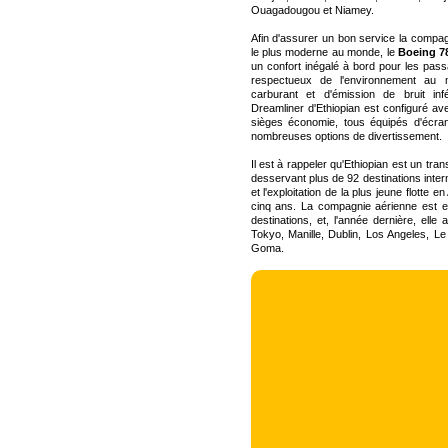
Ouagadougou et Niamey.
Afin d'assurer un bon service la compagn
le plus moderne au monde, le
Boeing 7
un confort inégalé à bord pour les pas
respectueux de l'environnement a
carburant et d'émission de bruit in
Dreamliner d'Ethiopian est configuré av
sièges économie, tous équipés d'écra
nombreuses options de divertissement.
Il est à rappeler qu'Ethiopian est un tran
desservant plus de 92 destinations intern
et l'exploitation de la plus jeune flotte 
cinq ans. La compagnie aérienne est e
destinations, et, l'année dernière, elle
Tokyo, Manille, Dublin, Los Angeles, 
Goma.