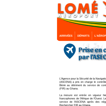
ARRIVÉES
DÉPARTS
L'AÉRO
Prise en 
par l'ASE
L'Agence pour la Sécurité de la Navigati
(ASCENA) a pris en charge le contrôl
Bénin au détriment du service de contr
(FIR) au Ghana.
La mesure est entrée en vigueur hie
francophones de l'Afrique de l'Ouest. L
service de l'ASCENA après des négo
Rechercher FIR au Ghana.