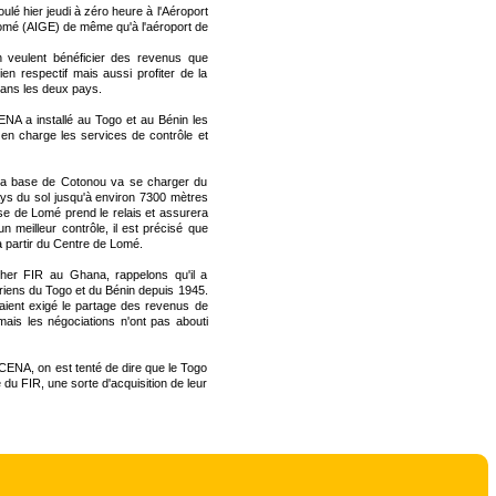
lé hier jeudi à zéro heure à l'Aéroport
omé (AIGE) de même qu'à l'aéroport de
in veulent bénéficier des revenus que
ien respectif mais aussi profiter de la
dans les deux pays.
CENA a installé au Togo et au Bénin les
en charge les services de contrôle et
e la base de Cotonou va se charger du
ays du sol jusqu'à environ 7300 mètres
se de Lomé prend le relais et assurera
n meilleur contrôle, il est précisé que
 partir du Centre de Lomé.
her FIR au Ghana, rappelons qu'il a
iens du Togo et du Bénin depuis 1945.
vaient exigé le partage des revenus de
mais les négociations n'ont pas abouti
CENA, on est tenté de dire que le Togo
 du FIR, une sorte d'acquisition de leur