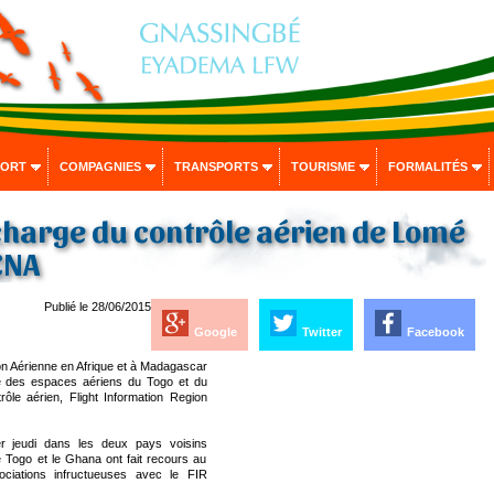
PORT
COMPAGNIES
TRANSPORTS
TOURISME
FORMALITÉS
charge du contrôle aérien de Lomé
CNA
Publié le 28/06/2015
Google
Twitter
Facebook
on Aérienne en Afrique et à Madagascar
e des espaces aériens du Togo et du
ôle aérien, Flight Information Region
r jeudi dans les deux pays voisins
e Togo et le Ghana ont fait recours au
ciations infructueuses avec le FIR