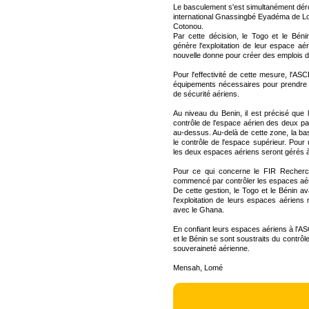
Le basculement s'est simultanément dérou
international Gnassingbé Eyadéma de L
Cotonou.
Par cette décision, le Togo et le Bén
génère l'exploitation de leur espace aér
nouvelle donne pour créer des emplois 
Pour l'effectivité de cette mesure, l'AS
équipements nécessaires pour prendre 
de sécurité aériens.
Au niveau du Benin, il est précisé qu
contrôle de l'espace aérien des deux p
au-dessus. Au-delà de cette zone, la ba
le contrôle de l'espace supérieur. Pour u
les deux espaces aériens seront gérés à
Pour ce qui concerne le FIR Recherc
commencé par contrôler les espaces aér
De cette gestion, le Togo et le Bénin a
l'exploitation de leurs espaces aériens 
avec le Ghana.
En confiant leurs espaces aériens à l'AS
et le Bénin se sont soustraits du contrôle
souveraineté aérienne.
Mensah, Lomé