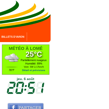
BILLETS D'AVION
MÉTÉO À LOMÉ
25°C
Partiellement nuageux
Humidité: 89%
Vent: SW à 17km/h
76°F
Détail et prévisions
jeu. 6 août