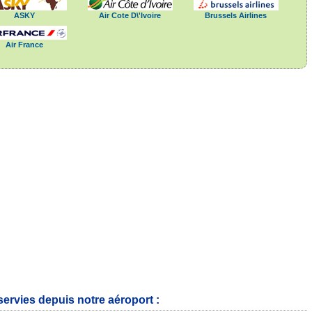
ASKY
Air Cote D\'Ivoire
Brussels Airlines
Air France
ervies depuis notre aéroport :