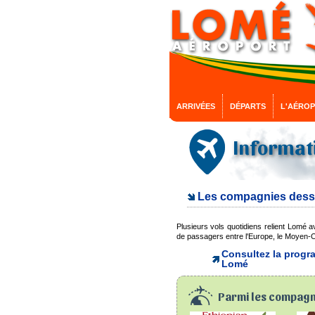
ARRIVÉES
DÉPARTS
L'AÉRO
Informati
Les compagnies desser
Plusieurs vols quotidiens relient Lomé av
de passagers entre l'Europe, le Moyen-O
Consultez la progra
Lomé
Parmi les compagni