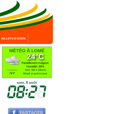
BILLETS D'AVION
MÉTÉO À LOMÉ
24°C
Partiellement nuageux
Humidité: 88%
Vent: SW à 15km/h
74°F
Détail et prévisions
sam. 8 août