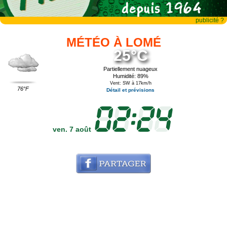
publicité ?
MÉTÉO À LOMÉ
25°C
Partiellement nuageux
Humidité: 89%
Vent: SW à 17km/h
76°F
Détail et prévisions
ven. 7 août