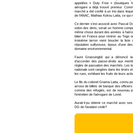
appelées « Duty Free » (boutiques hor
aérogare a déjà trouvé preneur. Comme
marché a été confié à un trio dans lequel
de l'ANAC, Mathias Kokou Latta, ce qui res
Ce dernier s'est associé avec Pascal Dov
selon des dires, serait un homme compét
même chose durant des années à l'aéropo
bilan en France pour rentrer au Togo où
troisième larron vient boucler la lis
réputation sulfureuse, époux d'une des
domaine environnemental.
Faure Gnassingbé qui a dénoncé la m
d'accorder des passe-droits aux memb
règles de passation des marchés. Les loi
nationale sont rangées dans les tiroirs e
les rues, exhibant les fruits de leurs acti
Le fils du colonel Gnama Latta, connu pou
arrose de billets de banque des officiers
comme des réfugiés, est de nouveau pr
l'entretien de l'aérogare de Lomé.
Aurait-il pu obtenir ce marché avec ses 
DG de l'aviation civile?