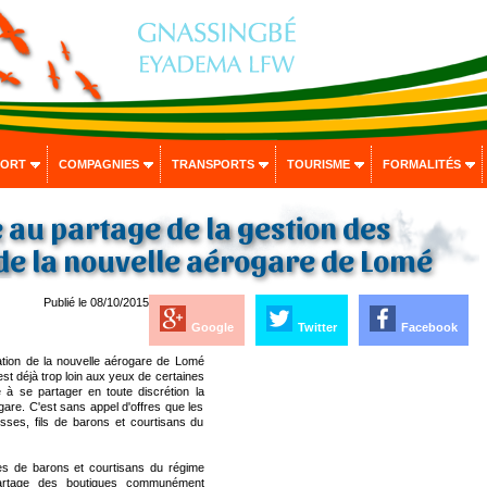
PORT
COMPAGNIES
TRANSPORTS
TOURISME
FORMALITÉS
 au partage de la gestion des
de la nouvelle aérogare de Lomé
Publié le 08/10/2015
Google
Twitter
Facebook
ation de la nouvelle aérogare de Lomé
est déjà trop loin aux yeux de certaines
à se partager en toute discrétion la
gare. C'est sans appel d'offres que les
esses, fils de barons et courtisans du
es de barons et courtisans du régime
partage des boutiques communément