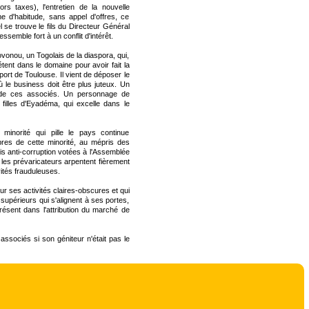
s taxes), l'entretien de la nouvelle
 d'habitude, sans appel d'offres, ce
 se trouve le fils du Directeur Général
semble fort à un conflit d'intérêt.
onou, un Togolais de la diaspora, qui,
ent dans le domaine pour avoir fait la
rt de Toulouse. Il vient de déposer le
 le business doit être plus juteux. Un
te de ces associés. Un personnage de
 filles d'Eyadéma, qui excelle dans le
inorité qui pille le pays continue
res de cette minorité, au mépris des
s anti-corruption votées à l'Assemblée
t les prévaricateurs arpentent fièrement
vités frauduleuses.
r ses activités claires-obscures et qui
 supérieurs qui s'alignent à ses portes,
ésent dans l'attribution du marché de
associés si son géniteur n'était pas le