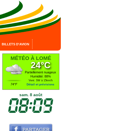
BILLETS D'AVION
MÉTÉO À LOMÉ
24°C
Partiellement nuageux
Humidité: 88%
Vent: SW à 15km/h
74°F
Détail et prévisions
sam. 8 août