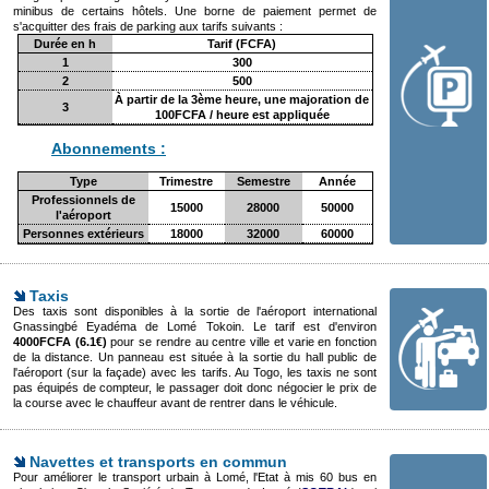
minibus de certains hôtels. Une borne de paiement permet de
s'acquitter des frais de parking aux tarifs suivants :
Durée en h
Tarif (FCFA)
1
300
2
500
À partir de la 3ème heure, une majoration de
3
100FCFA / heure est appliquée
Abonnements :
Type
Trimestre
Semestre
Année
Professionnels de
15000
28000
50000
l'aéroport
Personnes extérieurs
18000
32000
60000
Taxis
Des taxis sont disponibles à la sortie de l'aéroport international
Gnassingbé Eyadéma de Lomé Tokoin. Le tarif est d'environ
4000FCFA (6.1€)
pour se rendre au centre ville et varie en fonction
de la distance. Un panneau est située à la sortie du hall public de
l'aéroport (sur la façade) avec les tarifs. Au Togo, les taxis ne sont
pas équipés de compteur, le passager doit donc négocier le prix de
la course avec le chauffeur avant de rentrer dans le véhicule.
Navettes et transports en commun
Pour améliorer le transport urbain à Lomé, l'Etat à mis 60 bus en