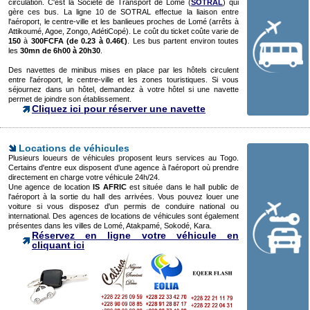
circulation. C'est la Société de Transport de Lomé (
SOTRAL
) qui
gère ces bus. La ligne 10 de SOTRAL effectue la liaison entre
l'aéroport, le centre-ville et les banlieues proches de Lomé (arrêts à
Attikoumé, Agoe, Zongo, AdétiCopé). Le coût du ticket coûte varie de
150
à
300FCFA (de 0.23 à 0.46€)
. Les bus partent environ toutes
les
30mn de 6h00 à 20h30
.
Des navettes de minibus mises en place par les hôtels circulent
entre l'aéroport, le centre-ville et les zones touristiques. Si vous
séjournez dans un hôtel, demandez à votre hôtel si une navette
permet de joindre son établissement.
Cliquez ici pour réserver une navette
Locations de véhicules
Plusieurs loueurs de véhicules proposent leurs services au Togo.
Certains d'entre eux disposent d'une agence à l'aéroport où prendre
directement en charge votre véhicule 24h/24.
Une agence de location
IS AFRIC
est située dans le hall public de
l'aéroport à la sortie du hall des arrivées. Vous pouvez louer une
voiture si vous disposez d'un permis de conduire national ou
international. Des agences de locations de véhicules sont également
présentes dans les villes de Lomé, Atakpamé, Sokodé, Kara.
Réservez en ligne votre véhicule en
cliquant ici