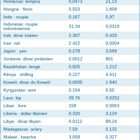
Honduras: lempira
0,0473
21,13
Hongrie : florin
0,553
1,809
Inde : roupie
0,167
5,97
Indonésie: roupie
31,34
0,0319
indonésienne
Irak: dinar irakien
2,307
0,433
Iran: rial
2 422
0,0004
Japon : yen
0,278
3,599
Jordanie: dinar jordanien
0,0012
801
Kazakhstan: tenge
0,825
1,212
Kénya : shilling
0,227
4,411
Koweït: dinar du Koweït
0,0005
1 840
Kyrgyzstan: som
0,154
6,50
Laos: kip
39,76
0,0252
Liban : livre
158
0,0063
Libéria : dollar libérien
0,320
3,129
Libye : dinar libyen
0,0112
89,24
Madagascar: ariary
7,59
0,132
Malawi : kwacha
3,058
0,327