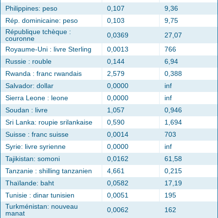
Philippines: peso
0,107
9,36
Rép. dominicaine: peso
0,103
9,75
République tchèque :
0,0369
27,07
couronne
Royaume-Uni : livre Sterling
0,0013
766
Russie : rouble
0,144
6,94
Rwanda : franc rwandais
2,579
0,388
Salvador: dollar
0,0000
inf
Sierra Leone : leone
0,0000
inf
Soudan : livre
1,057
0,946
Sri Lanka: roupie srilankaise
0,590
1,694
Suisse : franc suisse
0,0014
703
Syrie: livre syrienne
0,0000
inf
Tajikistan: somoni
0,0162
61,58
Tanzanie : shilling tanzanien
4,661
0,215
Thaïlande: baht
0,0582
17,19
Tunisie : dinar tunisien
0,0051
195
Turkménistan: nouveau
0,0062
162
manat