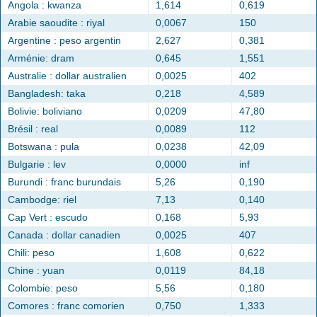
Angola : kwanza
1,614
0,619
Arabie saoudite : riyal
0,0067
150
Argentine : peso argentin
2,627
0,381
Arménie: dram
0,645
1,551
Australie : dollar australien
0,0025
402
Bangladesh: taka
0,218
4,589
Bolivie: boliviano
0,0209
47,80
Brésil : real
0,0089
112
Botswana : pula
0,0238
42,09
Bulgarie : lev
0,0000
inf
Burundi : franc burundais
5,26
0,190
Cambodge: riel
7,13
0,140
Cap Vert : escudo
0,168
5,93
Canada : dollar canadien
0,0025
407
Chili: peso
1,608
0,622
Chine : yuan
0,0119
84,18
Colombie: peso
5,56
0,180
Comores : franc comorien
0,750
1,333