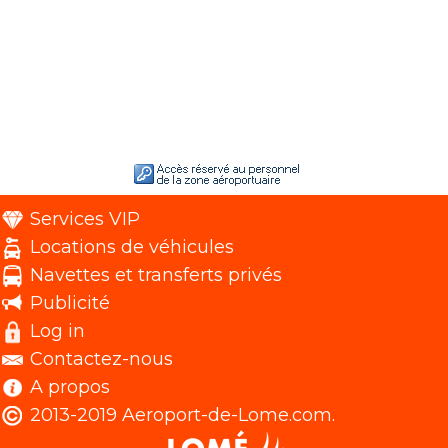
Services VIP
Locations de véhicules
Navettes et transferts privés
Publicité
Log in
Contactez-nous
A propos
2013-2019 Aeroport-de-Lome.com.