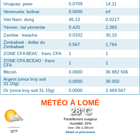
Uruguay: peso
0,0709
14,11
Venezuela: bolivar
0,0000
inf
Viet Nam: dong
46,13
0,0217
Yémen: rial yéménite
0,420
2,383
Zambie : kwacha
0,0332
30,10
Zimbabwé : dollar du
0,567
1,764
Zimbabwé
ZONE CFA BEAC : franc CFA
1
1
ZONE CFA BCEAO : franc
1
1
CFA
Bitcoin
0,0000
36 882 506
Argent (once troy soit
0,0000
36 050
31.10g)
Or (once troy soit 31.10g)
0,0000
2 469 567
MÉTÉO À LOMÉ
28°C
Partiellement nuageux
Humidité: 65%
Vent: SW à 20km/h
82°F
Détail et prévisions