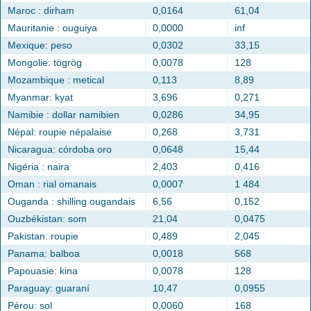
Maroc : dirham
0,0164
61,04
Mauritanie : ouguiya
0,0000
inf
Mexique: peso
0,0302
33,15
Mongolie: tögrög
0,0078
128
Mozambique : metical
0,113
8,89
Myanmar: kyat
3,696
0,271
Namibie : dollar namibien
0,0286
34,95
Népal: roupie népalaise
0,268
3,731
Nicaragua: córdoba oro
0,0648
15,44
Nigéria : naira
2,403
0,416
Oman : rial omanais
0,0007
1 484
Ouganda : shilling ougandais
6,56
0,152
Ouzbékistan: som
21,04
0,0475
Pakistan: roupie
0,489
2,045
Panama: balboa
0,0018
568
Papouasie: kina
0,0078
128
Paraguay: guaraní
10,47
0,0955
Pérou: sol
0,0060
168