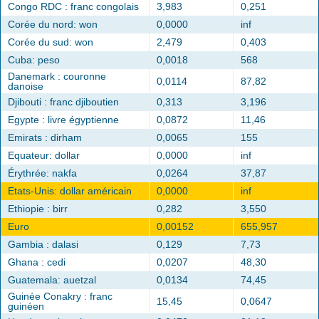
Congo RDC : franc congolais
3,983
0,251
Corée du nord: won
0,0000
inf
Corée du sud: won
2,479
0,403
Cuba: peso
0,0018
568
Danemark : couronne
0,0114
87,82
danoise
Djibouti : franc djiboutien
0,313
3,196
Egypte : livre égyptienne
0,0872
11,46
Emirats : dirham
0,0065
155
Equateur: dollar
0,0000
inf
Érythrée: nakfa
0,0264
37,87
Etats-Unis: dollar américain
0,0000
inf
Ethiopie : birr
0,282
3,550
Euro
0,00152
655,957
Gambia : dalasi
0,129
7,73
Ghana : cedi
0,0207
48,30
Guatemala: auetzal
0,0134
74,45
Guinée Conakry : franc
15,45
0,0647
guinéen