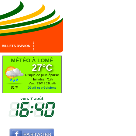
BILLETS D'AVION
MÉTÉO À LOMÉ
27°C
Risque de pluie éparse
Humidité: 71%
Vent: SSW à 21km/h
81°F
Détail et prévisions
ven. 7 août