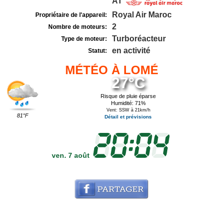
AT
Royal Air Maroc
Propriétaire de l'appareil:
2
Nombre de moteurs:
Turboréacteur
Type de moteur:
en activité
Statut:
MÉTÉO À LOMÉ
27°C
Risque de pluie éparse
Humidité: 71%
Vent: SSW à 21km/h
81°F
Détail et prévisions
ven. 7 août