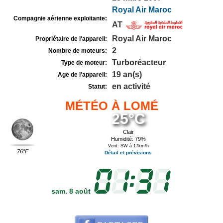
Royal Air Maroc
Compagnie aérienne exploitante:
AT
Royal Air Maroc
Propriétaire de l'appareil:
2
Nombre de moteurs:
Turboréacteur
Type de moteur:
19 an(s)
Age de l'appareil:
en activité
Statut:
MÉTÉO À LOMÉ
25°C
Clair
Humidité: 79%
Vent: SW à 17km/h
76°F
Détail et prévisions
sam. 8 août