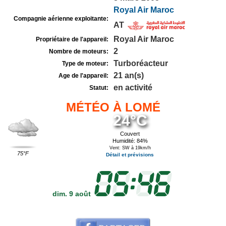
Royal Air Maroc
Compagnie aérienne exploitante:
AT
Royal Air Maroc
Propriétaire de l'appareil:
2
Nombre de moteurs:
Turboréacteur
Type de moteur:
21 an(s)
Age de l'appareil:
en activité
Statut:
MÉTÉO À LOMÉ
24°C
Couvert
Humidité: 84%
Vent: SW à 19km/h
75°F
Détail et prévisions
dim. 9 août