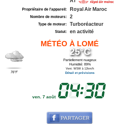
AT
Royal Air Maroc
Propriétaire de l'appareil:
2
Nombre de moteurs:
Turboréacteur
Type de moteur:
en activité
Statut:
MÉTÉO À LOMÉ
25°C
Partiellement nuageux
Humidité: 89%
Vent: WSW à 12km/h
76°F
Détail et prévisions
ven. 7 août