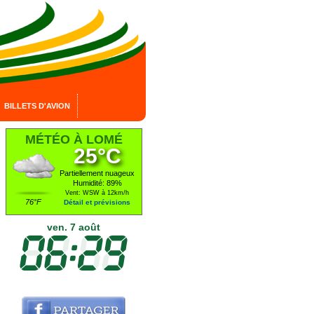
BILLETS D'AVION
MÉTÉO À LOMÉ
25°C
Partiellement nuageux
Humidité: 89%
Vent: WSW à 12km/h
76°F
Détail et prévisions
ven. 7 août