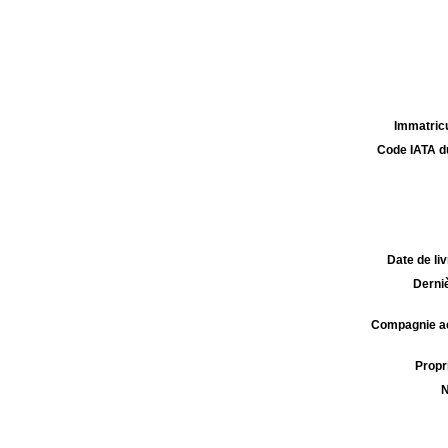
Immatricu
Code IATA d
Date de liv
Derniè
Compagnie aé
Propri
N