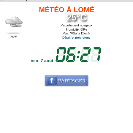
MÉTÉO À LOMÉ
25°C
Partiellement nuageux
Humidité: 89%
Vent: WSW à 12km/h
76°F
Détail et prévisions
ven. 7 août