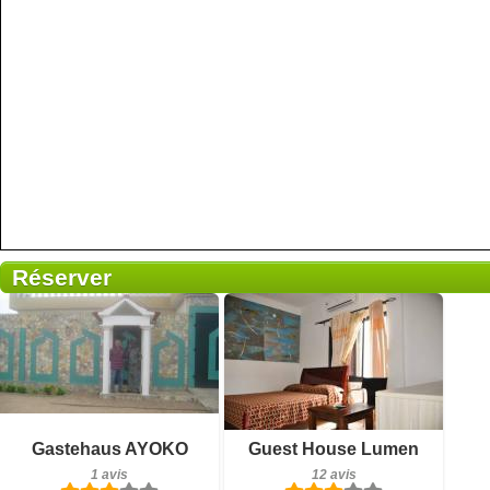
Réserver
1 avis
Détails
12 avis
Réserver
Détails
Gastehaus AYOKO
Guest House Lumen
1 avis
12 avis