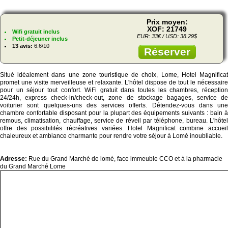
Prix moyen:
XOF: 21749
Wifi gratuit inclus
EUR: 33€ / USD: 38.29$
Petit-déjeuner inclus
13 avis:
6.6/10
Réserver
Situé idéalement dans une zone touristique de choix, Lome, Hotel Magnificat
promet une visite merveilleuse et relaxante. L'hôtel dispose de tout le nécessaire
pour un séjour tout confort. WiFi gratuit dans toutes les chambres, réception
24/24h, express check-in/check-out, zone de stockage bagages, service de
voiturier sont quelques-uns des services offerts. Détendez-vous dans une
chambre confortable disposant pour la plupart des équipements suivants : bain à
remous, climatisation, chauffage, service de réveil par téléphone, bureau. L'hôtel
offre des possibilités récréatives variées. Hotel Magnificat combine accueil
chaleureux et ambiance charmante pour rendre votre séjour à Lomé inoubliable.
Adresse:
Rue du Grand Marché de lomé, face immeuble CCO et à la pharmacie
du Grand Marché Lome