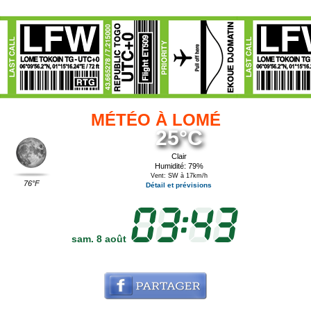
MÉTÉO À LOMÉ
25°C
Clair
Humidité: 79%
Vent: SW à 17km/h
76°F
Détail et prévisions
sam. 8 août