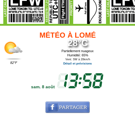
MÉTÉO À LOMÉ
28°C
Partiellement nuageux
Humidité: 65%
Vent: SW à 20km/h
82°F
Détail et prévisions
sam. 8 août