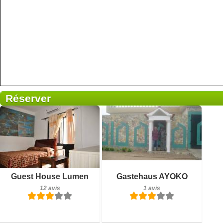
Réserver
1 avis
Détails
12 avis
Réserver
Détails
Guest House Lumen
Gastehaus AYOKO
12 avis
1 avis
Réserver