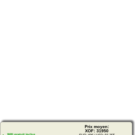
Prix moyen:
XOF: 31950
Wifi gratuit inclus
EUR: 49€ / USD: 56.25$