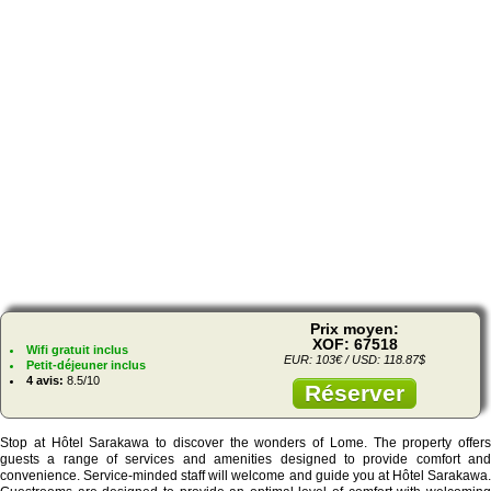
Prix moyen:
XOF: 67518
Wifi gratuit inclus
EUR: 103€ / USD: 118.87$
Petit-déjeuner inclus
4 avis:
8.5/10
Réserver
Stop at Hôtel Sarakawa to discover the wonders of Lome. The property offers
guests a range of services and amenities designed to provide comfort and
convenience. Service-minded staff will welcome and guide you at Hôtel Sarakawa.