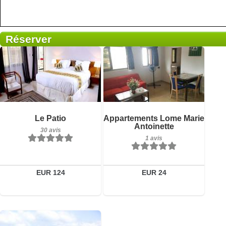
Réserver
1 avis
Petit-déjeuner inclus
Détails
Le Patio
Appartements Lome Marie
30 avis
Antoinette
30 avis
Réserver
1 avis
Détails
Réserver
EUR 124
EUR 24