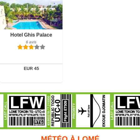
Petit-déjeuner inclus
Hotel Ghis Palace
6 avis
6 avis
Détails
Réserver
EUR 45
MÉTÉO À LOMÉ