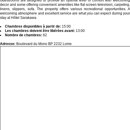
Guestrooms are designed to provide an optimal level of comfort with welcoming
decor and some offering convenient amenities like flat screen television, carpeting,
linens, slippers, sofa. The property offers various recreational opportunities. A
welcoming atmosphere and excellent service are what you can expect during your
stay at Hôtel Sarakawa.
Chambres disponibles à partir de:
15:00
Les chambres doivent être libérées avant:
13:00
Nombre de chambres:
62
Adresse:
Boulevard du Mono BP 2232 Lome