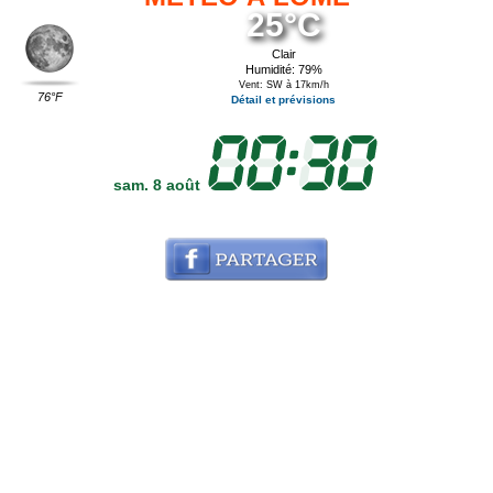
25°C
Clair
Humidité: 79%
Vent: SW à 17km/h
76°F
Détail et prévisions
sam. 8 août