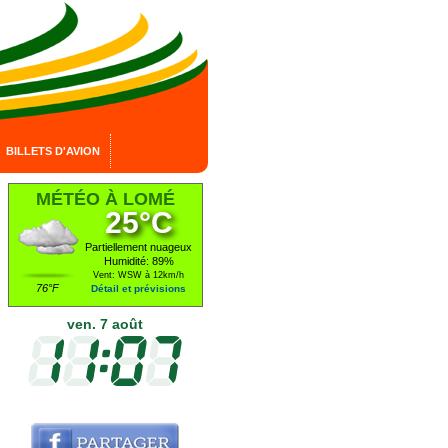
BILLETS D'AVION
MÉTÉO À LOMÉ
25°C
Partiellement nuageux
Humidité: 89%
Vent: WSW à 12km/h
76°F
Détail et prévisions
ven. 7 août