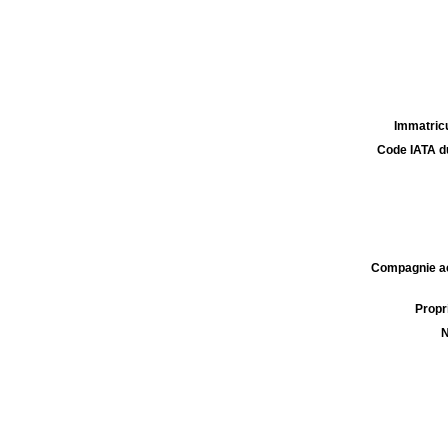
Immatricu
Code IATA d
Compagnie aé
Propri
N