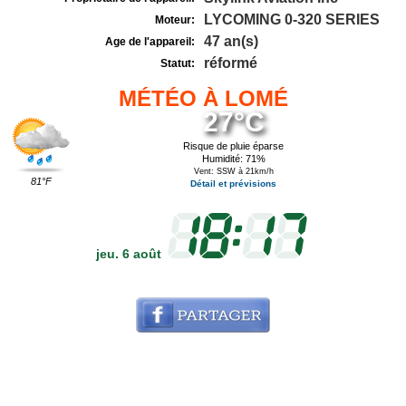
LYCOMING 0-320 SERIES
Moteur:
47 an(s)
Age de l'appareil:
réformé
Statut:
MÉTÉO À LOMÉ
27°C
Risque de pluie éparse
Humidité: 71%
Vent: SSW à 21km/h
81°F
Détail et prévisions
jeu. 6 août