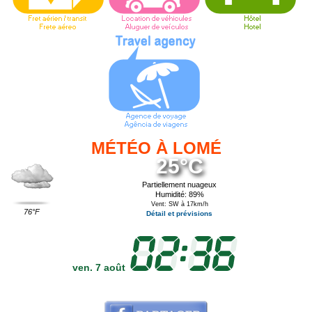
MÉTÉO À LOMÉ
25°C
Partiellement nuageux
Humidité: 89%
Vent: SW à 17km/h
76°F
Détail et prévisions
ven. 7 août