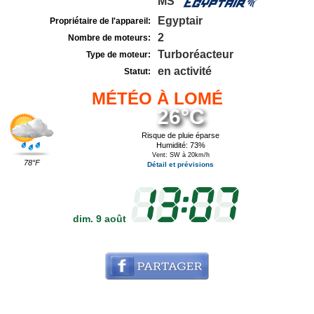
MS
Egyptair
Propriétaire de l'appareil:
2
Nombre de moteurs:
Turboréacteur
Type de moteur:
en activité
Statut:
MÉTÉO À LOMÉ
26°C
Risque de pluie éparse
Humidité: 73%
Vent: SW à 20km/h
78°F
Détail et prévisions
dim. 9 août