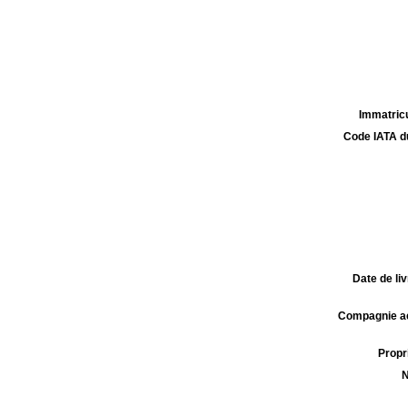
Immatricu
Code IATA d
Date de liv
Compagnie aé
Propri
N