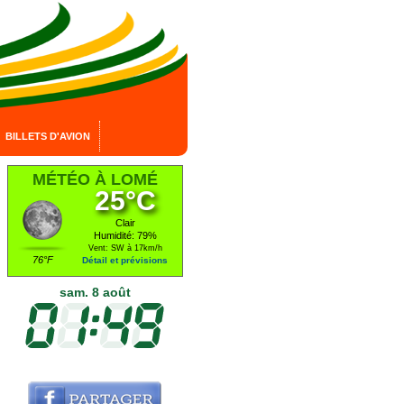
BILLETS D'AVION
MÉTÉO À LOMÉ
25°C
Clair
Humidité: 79%
Vent: SW à 17km/h
76°F
Détail et prévisions
sam. 8 août