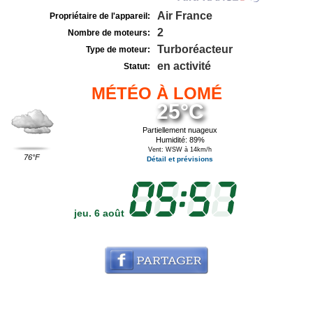
Air France
Propriétaire de l'appareil:
2
Nombre de moteurs:
Turboréacteur
Type de moteur:
en activité
Statut:
MÉTÉO À LOMÉ
25°C
Partiellement nuageux
Humidité: 89%
Vent: WSW à 14km/h
76°F
Détail et prévisions
jeu. 6 août