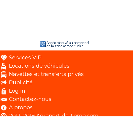
Services VIP
Locations de véhicules
Navettes et transferts privés
Publicité
Log in
Contactez-nous
A propos
2013-2019 Aeroport-de-Lome.com.