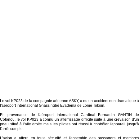
Le vol KP023 de la compagnie aérienne ASKY, a eu un accident non dramatique à
l'aéroport international Gnassingbé Eyadema de Lomé Tokoin.
En provenance de l'aéroport international Cardinal Bernardin GANTIN de
Cotonou, le vol KP023 a connu un atterrissage difficile suite à une crevaison d'un
pneu situé à l'aile droite mais les pilotes ont réussi à contrôler l'appareil jusqu'à
l'arrêt complet.
L'avion a atterri en toute sécurité et l'ensemble des passagers et membres