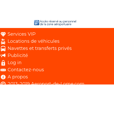
Services VIP
Locations de véhicules
Navettes et transferts privés
Publicité
Log in
Contactez-nous
A propos
2013-2019 Aeroport-de-Lome.com.
Visitez le Togo