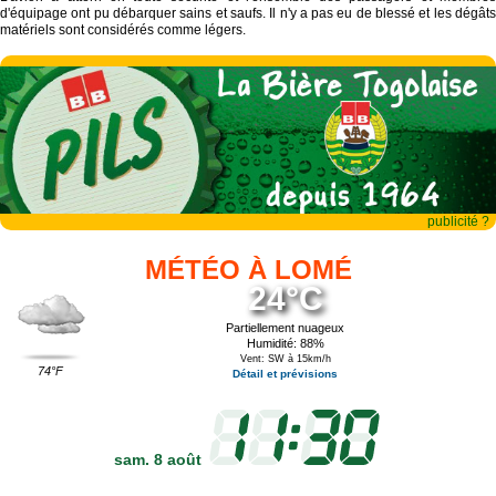
d'équipage ont pu débarquer sains et saufs. Il n'y a pas eu de blessé et les dégâts
matériels sont considérés comme légers.
publicité ?
MÉTÉO À LOMÉ
24°C
Partiellement nuageux
Humidité: 88%
Vent: SW à 15km/h
74°F
Détail et prévisions
sam. 8 août