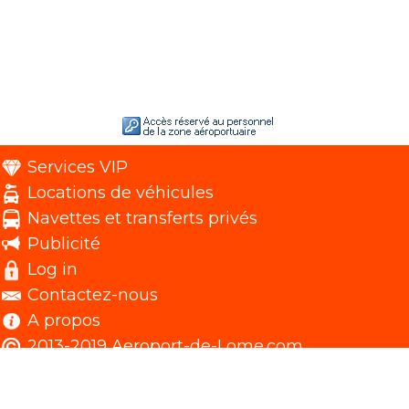
Services VIP
Locations de véhicules
Navettes et transferts privés
Publicité
Log in
Contactez-nous
A propos
2013-2019 Aeroport-de-Lome.com.