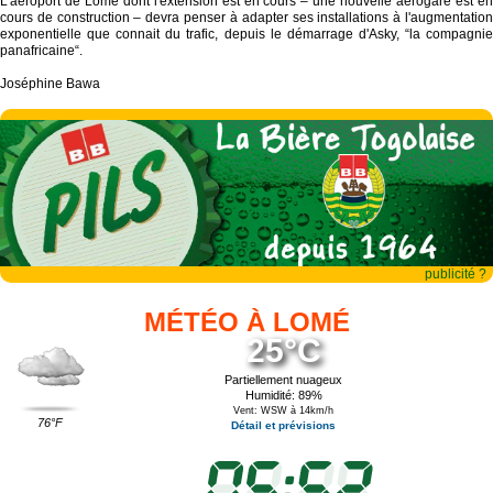
L'aéroport de Lomé dont l'extension est en cours – une nouvelle aérogare est en
cours de construction – devra penser à adapter ses installations à l'augmentation
exponentielle que connait du trafic, depuis le démarrage d'Asky, “la compagnie
panafricaine“.
Joséphine Bawa
publicité ?
MÉTÉO À LOMÉ
25°C
Partiellement nuageux
Humidité: 89%
Vent: WSW à 14km/h
76°F
Détail et prévisions