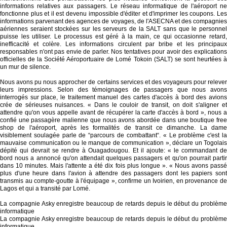
informations relatives aux passagers. Le réseau informatique de l'aéroport ne
fonctionne plus et il est devenu impossible d'éditer et d'imprimer les coupons. Les
informations parvenant des agences de voyages, de l'ASECNA et des compagnies
aériennes seraient stockées sur les serveurs de la SALT sans que le personnel
puisse les utiliser. Le processus est géré à la main, ce qui occasionne retard,
inefficacité et colère. Les informations circulent par bribe et les principaux
responsables n'ont pas envie de parler. Nos tentatives pour avoir des explications
officielles de la Société Aéroportuaire de Lomé Tokoin (SALT) se sont heurtées à
un mur de silence.
Nous avons pu nous approcher de certains services et des voyageurs pour relever
leurs impressions. Selon des témoignages de passagers que nous avons
interrogés sur place, le traitement manuel des cartes d'accès à bord des avions
crée de sérieuses nuisances. « Dans le couloir de transit, on doit s'aligner et
attendre qu'on vous appelle avant de récupérer la carte d'accès à bord », nous a
confié une passagère malienne que nous avons abordée dans une boutique free
shop de l'aéroport, après les formalités de transit ce dimanche. La dame
visiblement soulagée parle de “parcours de combattant“. « Le problème c'est la
mauvaise communication ou le manque de communication », déclare un Togolais
dépité qui devrait se rendre à Ouagadougou. Et il ajoute: « le commandant de
bord nous a annoncé qu'on attendait quelques passagers et qu'on pourrait partir
dans 10 minutes. Mais l'attente a été dix fois plus longue ». « Nous avons passé
plus d'une heure dans l'avion à attendre des passagers dont les papiers sont
transmis au compte-goutte à l'équipage », confirme un Ivoirien, en provenance de
Lagos et qui a transité par Lomé.
La compagnie Asky enregistre beaucoup de retards depuis le début du problème
informatique
La compagnie Asky enregistre beaucoup de retards depuis le début du problème
informatique