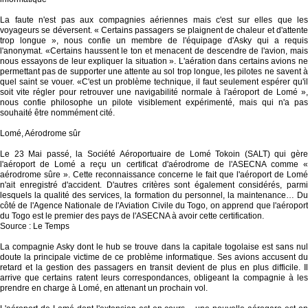
La faute n'est pas aux compagnies aériennes mais c'est sur elles que les
voyageurs se déversent. « Certains passagers se plaignent de chaleur et d'attente
trop longue », nous confie un membre de l'équipage d'Asky qui a requis
l'anonymat. «Certains haussent le ton et menacent de descendre de l'avion, mais
nous essayons de leur expliquer la situation ». L'aération dans certains avions ne
permettant pas de supporter une attente au sol trop longue, les pilotes ne savent à
quel saint se vouer. «C'est un problème technique, il faut seulement espérer qu'il
soit vite régler pour retrouver une navigabilité normale à l'aéroport de Lomé »,
nous confie philosophe un pilote visiblement expérimenté, mais qui n'a pas
souhaité être nommément cité.
Lomé, Aérodrome sûr
Le 23 Mai passé, la Société Aéroportuaire de Lomé Tokoin (SALT) qui gère
l'aéroport de Lomé a reçu un certificat d'aérodrome de l'ASECNA comme «
aérodrome sûre ». Cette reconnaissance concerne le fait que l'aéroport de Lomé
n'ait enregistré d'accident. D'autres critères sont également considérés, parmi
lesquels la qualité des services, la formation du personnel, la maintenance… Du
côté de l'Agence Nationale de l'Aviation Civile du Togo, on apprend que l'aéroport
du Togo est le premier des pays de l'ASECNA à avoir cette certification.
Source : Le Temps
La compagnie Asky dont le hub se trouve dans la capitale togolaise est sans nul
doute la principale victime de ce problème informatique. Ses avions accusent du
retard et la gestion des passagers en transit devient de plus en plus difficile. Il
arrive que certains ratent leurs correspondances, obligeant la compagnie à les
prendre en charge à Lomé, en attenant un prochain vol.