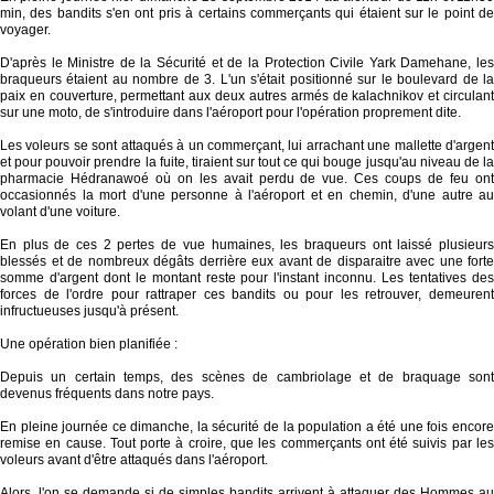
min, des bandits s'en ont pris à certains commerçants qui étaient sur le point de
voyager.
D'après le Ministre de la Sécurité et de la Protection Civile Yark Damehane, les
braqueurs étaient au nombre de 3. L'un s'était positionné sur le boulevard de la
paix en couverture, permettant aux deux autres armés de kalachnikov et circulant
sur une moto, de s'introduire dans l'aéroport pour l'opération proprement dite.
Les voleurs se sont attaqués à un commerçant, lui arrachant une mallette d'argent
et pour pouvoir prendre la fuite, tiraient sur tout ce qui bouge jusqu'au niveau de la
pharmacie Hédranawoé où on les avait perdu de vue. Ces coups de feu ont
occasionnés la mort d'une personne à l'aéroport et en chemin, d'une autre au
volant d'une voiture.
En plus de ces 2 pertes de vue humaines, les braqueurs ont laissé plusieurs
blessés et de nombreux dégâts derrière eux avant de disparaitre avec une forte
somme d'argent dont le montant reste pour l'instant inconnu. Les tentatives des
forces de l'ordre pour rattraper ces bandits ou pour les retrouver, demeurent
infructueuses jusqu'à présent.
Une opération bien planifiée :
Depuis un certain temps, des scènes de cambriolage et de braquage sont
devenus fréquents dans notre pays.
En pleine journée ce dimanche, la sécurité de la population a été une fois encore
remise en cause. Tout porte à croire, que les commerçants ont été suivis par les
voleurs avant d'être attaqués dans l'aéroport.
Alors, l'on se demande si de simples bandits arrivent à attaquer des Hommes au