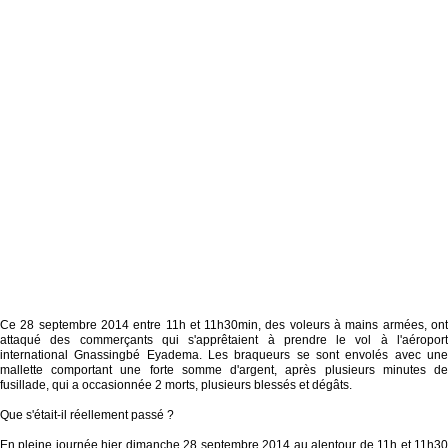
Ce 28 septembre 2014 entre 11h et 11h30min, des voleurs à mains armées, ont
attaqué des commerçants qui s'apprêtaient à prendre le vol à l'aéroport
international Gnassingbé Eyadema. Les braqueurs se sont envolés avec une
mallette comportant une forte somme d'argent, après plusieurs minutes de
fusillade, qui a occasionnée 2 morts, plusieurs blessés et dégâts.
Que s'était-il réellement passé ?
En pleine journée hier dimanche 28 septembre 2014 au alentour de 11h et 11h30