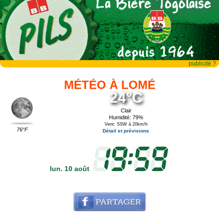
publicité ?
MÉTÉO À LOMÉ
24°C
Clair
Humidité: 79%
Vent: SSW à 20km/h
76°F
Détail et prévisions
lun. 10 août