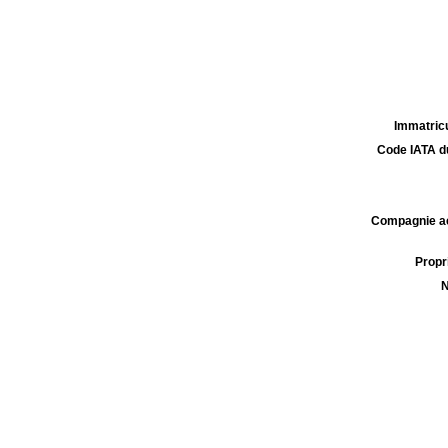
Immatricu
Code IATA d
Compagnie aé
Propri
N