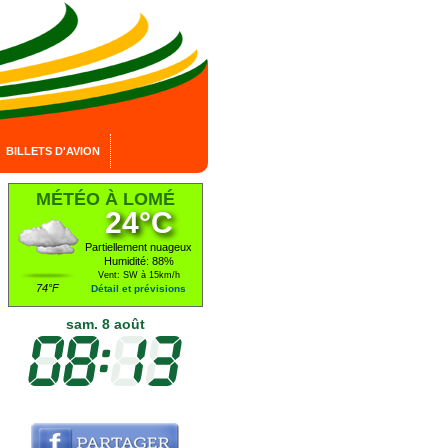
BILLETS D'AVION
MÉTÉO À LOMÉ
24°C
Partiellement nuageux
Humidité: 88%
Vent: SW à 15km/h
74°F
Détail et prévisions
sam. 8 août