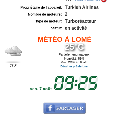
Turkish Airlines
Propriétaire de l'appareil:
2
Nombre de moteurs:
Turboréacteur
Type de moteur:
en activité
Statut:
MÉTÉO À LOMÉ
25°C
Partiellement nuageux
Humidité: 89%
Vent: WSW à 12km/h
76°F
Détail et prévisions
ven. 7 août