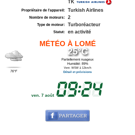
TK
Turkish Airlines
Propriétaire de l'appareil:
2
Nombre de moteurs:
Turboréacteur
Type de moteur:
en activité
Statut:
MÉTÉO À LOMÉ
25°C
Partiellement nuageux
Humidité: 89%
Vent: WSW à 12km/h
76°F
Détail et prévisions
ven. 7 août