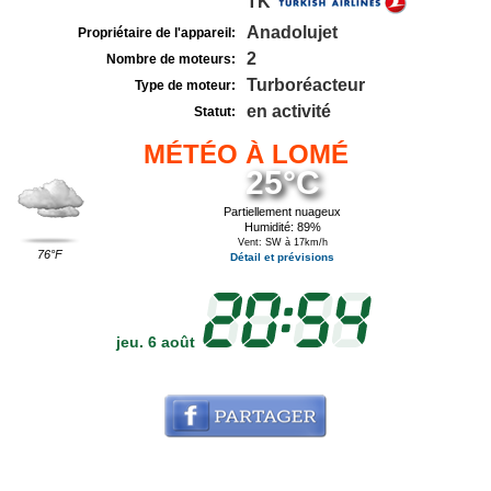
TK
Anadolujet
Propriétaire de l'appareil:
2
Nombre de moteurs:
Turboréacteur
Type de moteur:
en activité
Statut:
MÉTÉO À LOMÉ
25°C
Partiellement nuageux
Humidité: 89%
Vent: SW à 17km/h
76°F
Détail et prévisions
jeu. 6 août