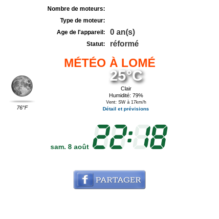
Nombre de moteurs:
Type de moteur:
0 an(s)
Age de l'appareil:
réformé
Statut:
MÉTÉO À LOMÉ
25°C
Clair
Humidité: 79%
Vent: SW à 17km/h
76°F
Détail et prévisions
sam. 8 août