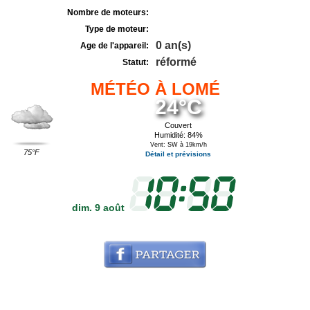
Nombre de moteurs:
Type de moteur:
0 an(s)
Age de l'appareil:
réformé
Statut:
MÉTÉO À LOMÉ
24°C
Couvert
Humidité: 84%
Vent: SW à 19km/h
75°F
Détail et prévisions
dim. 9 août