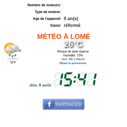
Nombre de moteurs:
Type de moteur:
0 an(s)
Age de l'appareil:
réformé
Statut:
MÉTÉO À LOMÉ
26°C
Risque de pluie éparse
Humidité: 73%
Vent: SW à 20km/h
78°F
Détail et prévisions
dim. 9 août